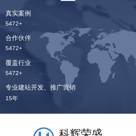
真实案例
5472+
合作伙伴
5472+
覆盖行业
5472+
专业建站开发、推广营销
15年
科辉荣盛