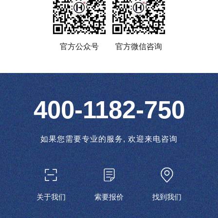
官方公众号
官方微信咨询
400-1182-750
如果您需要专业的服务, 欢迎来电咨询
关于我们
索要报价
找到我们