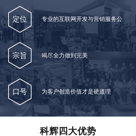
定位
专业的互联网开发与营销服务公
司
宗旨
竭尽全力做到完美
口号
为客户创造价值才是硬道理
科辉四大优势