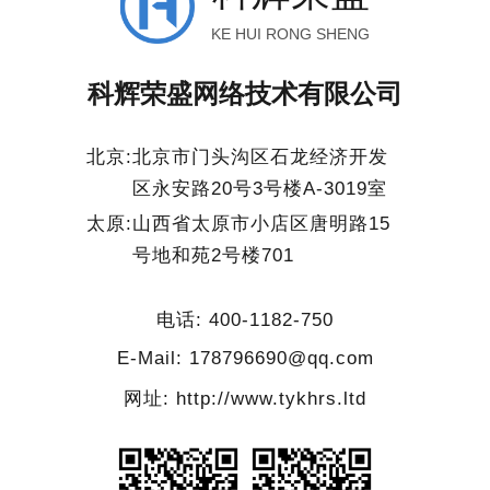
KE HUI RONG SHENG
科辉荣盛网络技术有限公司
北京:
北京市门头沟区石龙经济开发
区永安路20号3号楼A-3019室
太原:
山西省太原市小店区唐明路15
号地和苑2号楼701
电话: 400-1182-750
E-Mail: 178796690@qq.com
网址: http://www.tykhrs.ltd