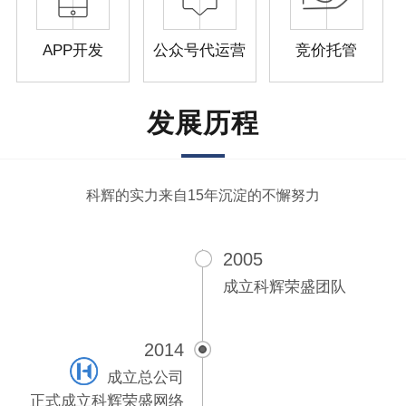
APP开发
公众号代运营
竞价托管
发展历程
科辉的实力来自15年沉淀的不懈努力
2005
成立科辉荣盛团队
2014
成立总公司
正式成立科辉荣盛网络